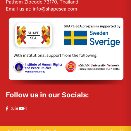
Pathom Zipcode 73170, Thailand
Email us at: info@shapesea.com
Follow us in our Socials: